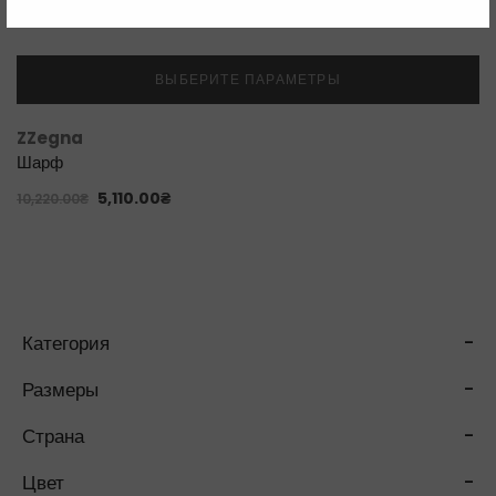
ВЫБЕРИТЕ ПАРАМЕТРЫ
ZZegna
Шарф
5,110.00
₴
10,220.00
₴
Категория
-
Размеры
-
Страна
-
Цвет
-