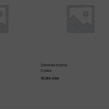
Zimmermann
Сумка
19,150.00
₴