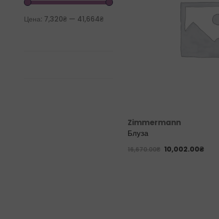
Цена:
7,320₴
—
41,664₴
Zimmermann
Блуза
10,002.00
₴
16,670.00
₴