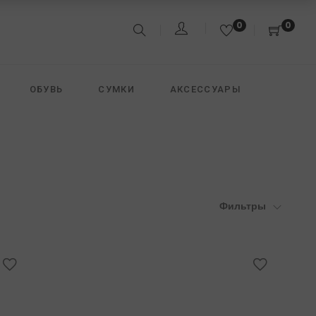
0
0
ОБУВЬ
СУМКИ
АКСЕССУАРЫ
&JACK
FREEDOMDAY
DAVID KOMA
Фильтры