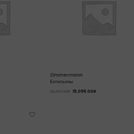
Zimmermann
Ботильоны
18,096.00
₴
30,160.00
₴