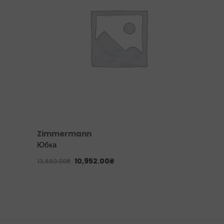
Zimmermann
Юбка
10,952.00
₴
13,690.00
₴