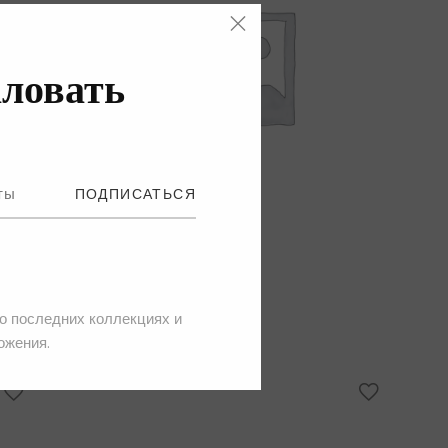
ловать
ПОДПИСАТЬСЯ
Zimmermann
Сумка
19,150.00
₴
 о последних коллекциях и
ожения.