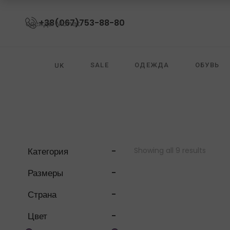
+38(067)753-88-80
SALE
ОДЕЖДА
ОБУВЬ
UK
ОЧКИ
ZIMMERMANN
DIANE VON
Showing all 9 results
Категория
-
Размеры
-
Страна
-
Цвет
-