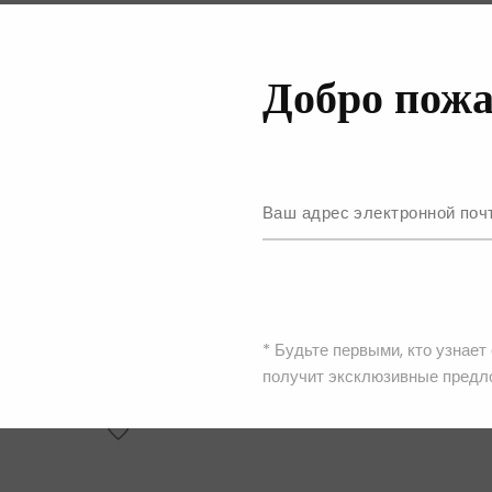
Добро пожа
Zimmermann
Свитер
15,180.00
₴
25,300.00
₴
* Будьте первыми, кто узнает
получит эксклюзивные предл