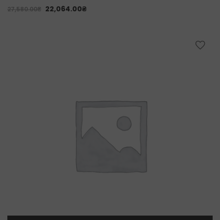
22,064.00
₴
27,580.00
₴