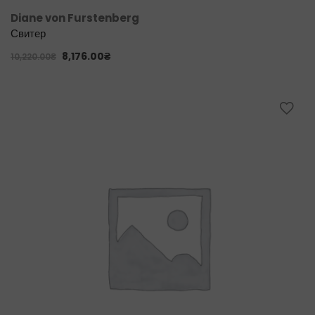
Diane von Furstenberg
Свитер
8,176.00
₴
10,220.00
₴