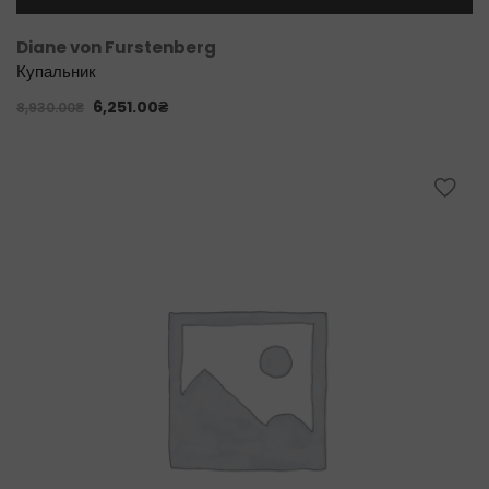
Diane von Furstenberg
Купальник
6,251.00
₴
8,930.00
₴