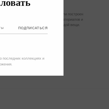
ловать
Андреита Навахас и Джакопо Антониоли построен
тся на выборе контрастных цветов, материалов и
ые цвета подчеркивают характер каждой вещи.
ПОДПИСАТЬСЯ
 о последних коллекциях и
ожения.