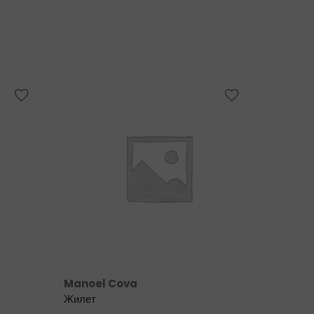
Manoel Cova
Emilio 
Жилет
Жилет