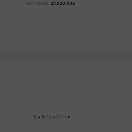
29,220.00
₴
39,180.
58,440.00
₴
Мы В Соц Сетях