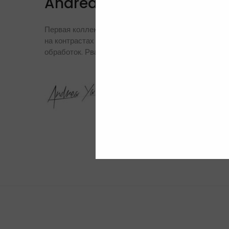
Andrea Ya'aqov
Первая коллекция Andrea Ya'aqov была представле
на контрастах и индивидуальности. Их коллекции м
обработок. Рваные края, перекрывающиеся разрезы