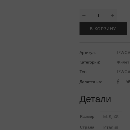
Количество
товара
Andrea
В КОРЗИНУ
Ya'aqovЖилет
Артикул:
17WCA
Категории:
Жилет
Тег:
17WCA
Делятся на:
Детали
Размер
M
,
S
,
XS
Страна
Италия