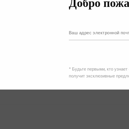
Добро пожа
на на неделе моды в Милане в 2013 году. Дизайнерский дуэт 
ожно определить как городские и футуристические, что отражае
, многослойность, глянцево-матовый контраст и минималистичн
* Будьте первыми, кто узнает
получит эксклюзивные предл