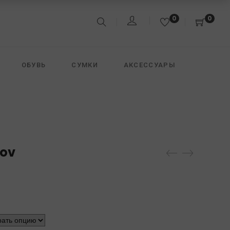
0
0
ОБУВЬ
СУМКИ
АКСЕССУАРЫ
&JACK
FREEDOMDAY
DAVID KOMA
qov