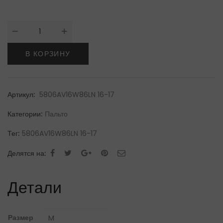
Количество
товара
Antonino
В КОРЗИНУ
ValentiПальто
Артикул:
5806AV16W86LN 16-17
Категории:
Пальто
Тег:
5806AV16W86LN 16-17
Делятся на:
Детали
Размер
M