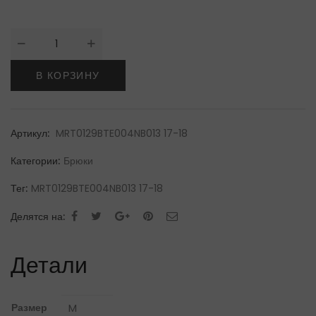
Количество
товара
Billionaire
В КОРЗИНУ
Italian
CoutureБрюки
Артикул:
MRT0129BTE004NB013 17-18
Категории:
Брюки
Тег:
MRT0129BTE004NB013 17-18
Делятся на:
Детали
Размер
M