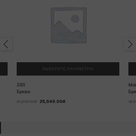
ВЫБЕРИТЕ ПАРАМЕТРЫ
Zilli
Ma
Брюки
Бр
25,040.00
₴
31,300.00
₴
18,