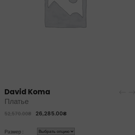
David Koma
Платье
26,285.00
₴
52,570.00
₴
Размер :