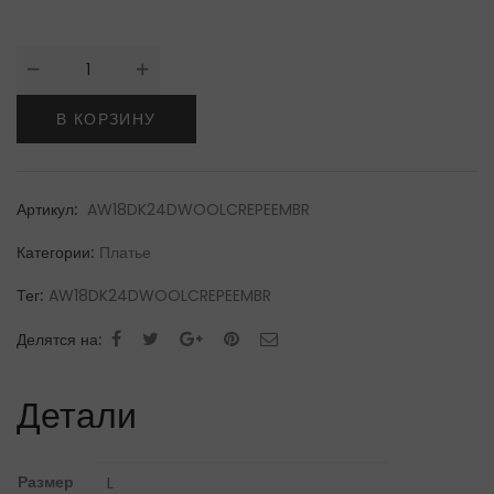
Количество
товара
David
В КОРЗИНУ
KomaПлатье
Артикул:
AW18DK24DWOOLCREPEEMBR
Категории:
Платье
Тег:
AW18DK24DWOOLCREPEEMBR
Делятся на:
Детали
Размер
L