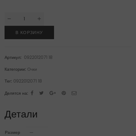
Количество
товара
Italia
В КОРЗИНУ
IndependentОчки
Артикул:
0922012071 18
Категории:
Очки
Тег:
0922012071 18
Делятся на:
Детали
Размер
—