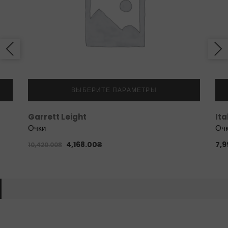
ВЫБЕРИТЕ ПАРАМЕТРЫ
Garrett Leight
It
Очки
Оч
4,168.00
₴
7,9
10,420.00
₴