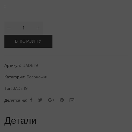
:
Количество
товара
Kat
В КОРЗИНУ
MaconieБосоножки
Артикул:
JADE 19
Категории:
Босоножки
Тег:
JADE 19
Делятся на:
Детали