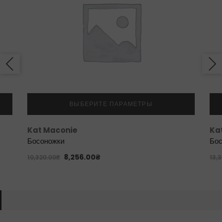
ВЫБЕРИТЕ ПАРАМЕТРЫ
Kat Maconie
Ka
Босоножки
Бос
8,256.00
₴
10,320.00
₴
13,