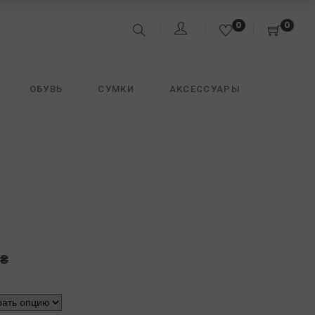
0
0
ОБУВЬ
СУМКИ
АКСЕССУАРЫ
&JACK
FREEDOMDAY
DAVID KOMA
₴