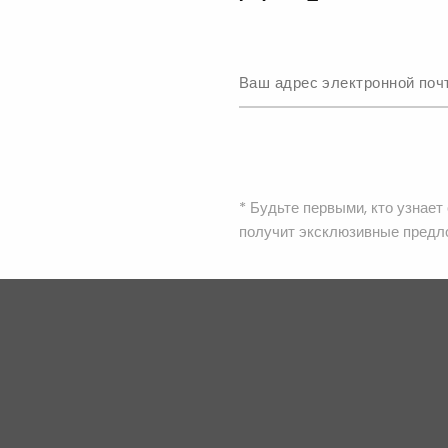
Цвет
Разно
Бренд
Детали
* Будьте первыми, кто узнает
получит эксклюзивные предл