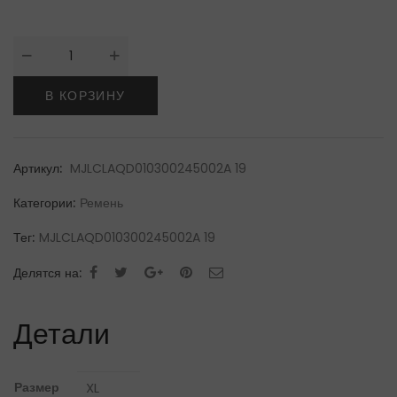
Количество
товара
ZilliРемень
В КОРЗИНУ
Артикул:
MJLCLAQD010300245002A 19
Категории:
Ремень
Тег:
MJLCLAQD010300245002A 19
Делятся на:
Детали
Размер
XL