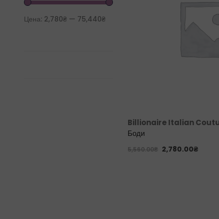
Цена:
2,780₴
—
75,440₴
Billionaire Italian Cout
Боди
2,780.00
₴
5,560.00
₴