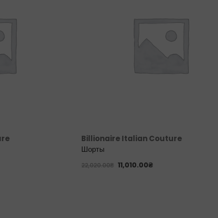
ure
Billionaire Italian Couture
Шорты
11,010.00
₴
22,020.00
₴