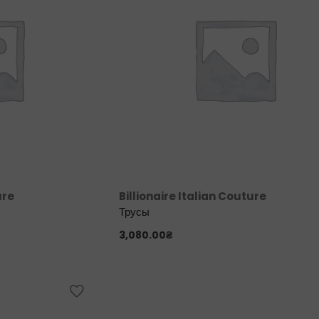
ure
Billionaire Italian Couture
Трусы
3,080.00
₴