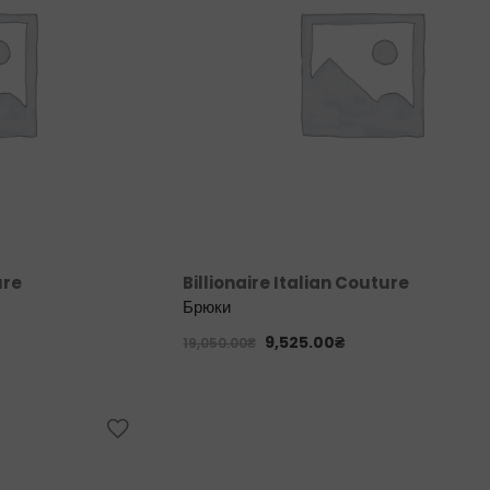
ure
Billionaire Italian Couture
Брюки
9,525.00
₴
19,050.00
₴