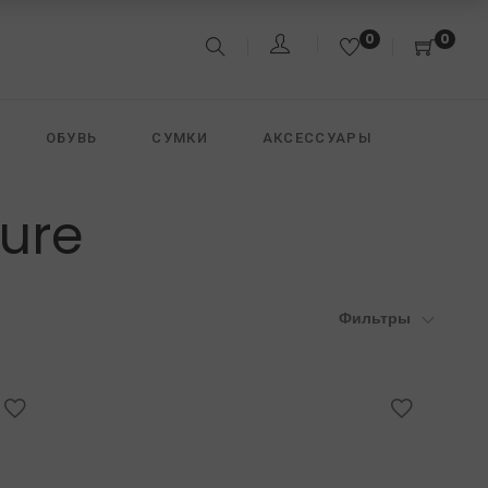
0
0
ОБУВЬ
СУМКИ
АКСЕССУАРЫ
ture
&JACK
FREEDOMDAY
DAVID KOMA
иск дорогих материалов и разработка вычурного
Фильтры
один из его основателей, Анжело Галассо.
мых известных менеджеров Formula 1, основателя
о Галассо — бывшего банкира, очень удачно