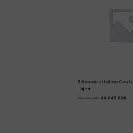
Billionaire Italian Cout
Парка
44,045.00
₴
88,090.00
₴