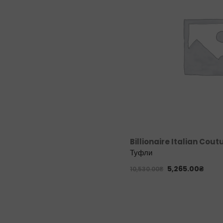
Billionaire Italian Cout
Туфли
5,265.00
₴
10,530.00
₴