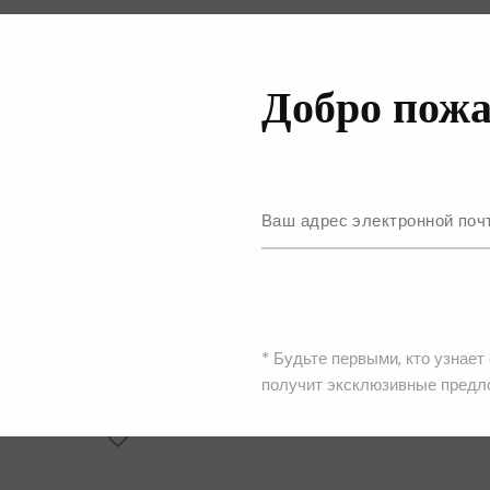
Добро пожа
ure
Billionaire Italian Couture
Костюм
75,440.00
₴
* Будьте первыми, кто узнает
получит эксклюзивные предл