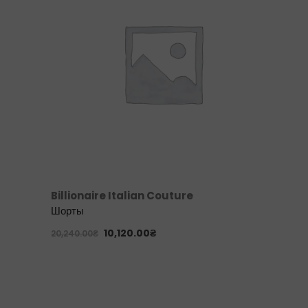
Billionaire Italian Couture
Шорты
10,120.00
₴
20,240.00
₴