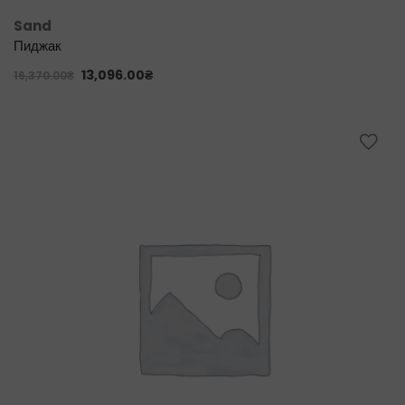
Sand
Пиджак
13,096.00
₴
16,370.00
₴