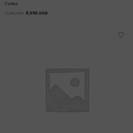
Сумка
8,595.00
₴
17,190.00
₴