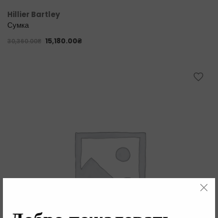
Hillier Bartley
Сумка
15,180.00
₴
30,360.00
₴