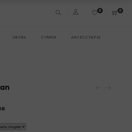
0
0
ОБУВЬ
СУМКИ
АКСЕССУАРЫ
&JACK
FREEDOMDAY
DAVID KOMA
dan
0
₴