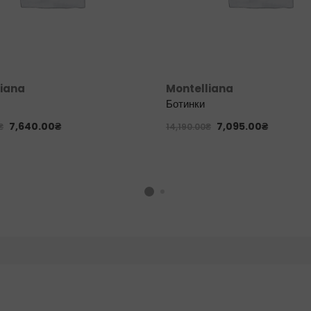
liana
Montelliana
Ботинки
7,640.00
₴
7,095.00
₴
₴
14,190.00
₴