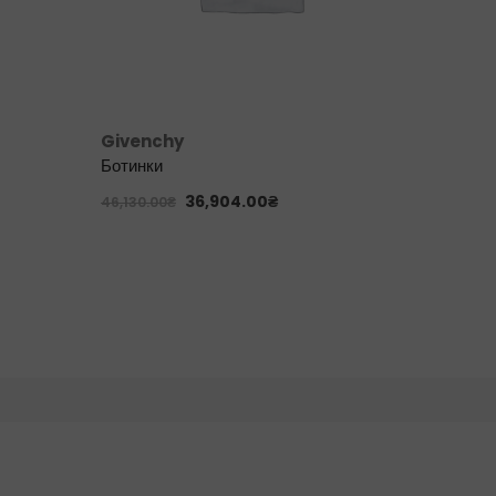
Givenchy
Inuikii
Ботинки
Ботинки
36,904.00
₴
13,690.
46,130.00
₴