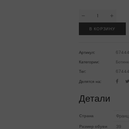
Количество
товара
Charles
В КОРЗИНУ
JourdanБотинки
Артикул:
67444
Категории:
Ботинк
Тег:
67444
Делятся на:
Детали
Страна
Франц
Размер обуви
39