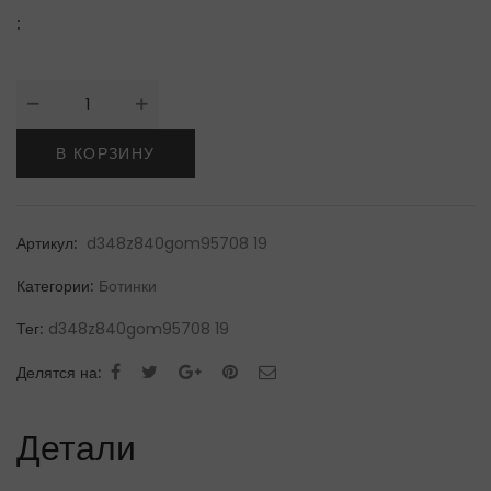
:
Количество
товара
Ermanno
В КОРЗИНУ
ScervinoБотинки
Артикул:
d348z840gom95708 19
Категории:
Ботинки
Тег:
d348z840gom95708 19
Делятся на:
Детали