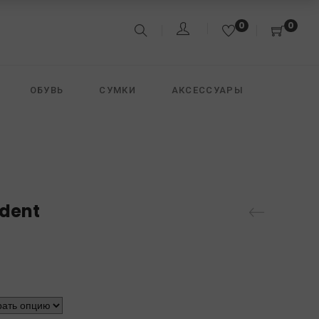
0
0
ОБУВЬ
СУМКИ
АКСЕССУАРЫ
&JACK
FREEDOMDAY
DAVID KOMA
ndent