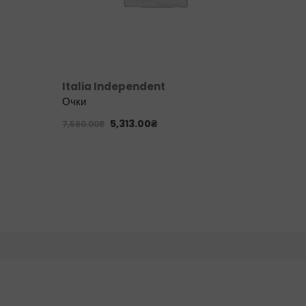
Italia Independent
Garret
Очки
Очки
5,313.00
₴
7,590.00
₴
10,420.0