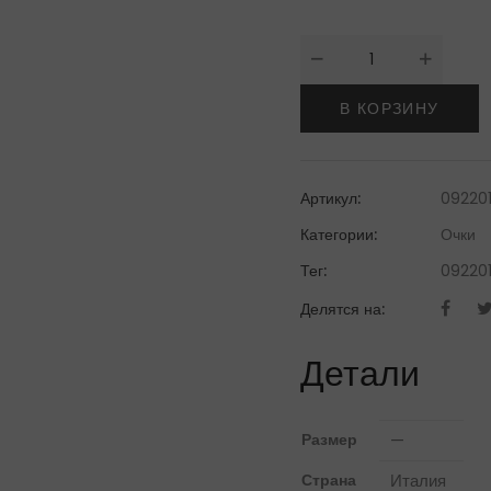
Количество
товара
Italia
В КОРЗИНУ
IndependentОчки
Артикул:
092201
Категории:
Очки
Тег:
092201
Делятся на:
Детали
Размер
—
Страна
Италия