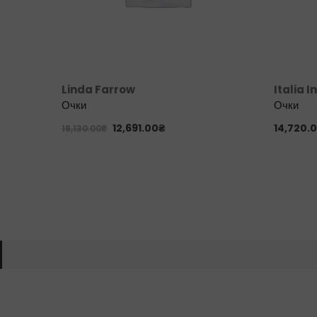
Linda Farrow
Italia 
Очки
Очки
12,691.00
₴
14,720.
18,130.00
₴