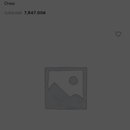
Очки
7,847.00
₴
11,210.00
₴