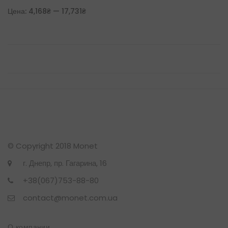
Цена:
4,168₴
—
17,731₴
© Copyright 2018 Monet
г. Днепр, пр. Гагарина, 16
+38(067)753-88-80
contact@monet.com.ua
О компании